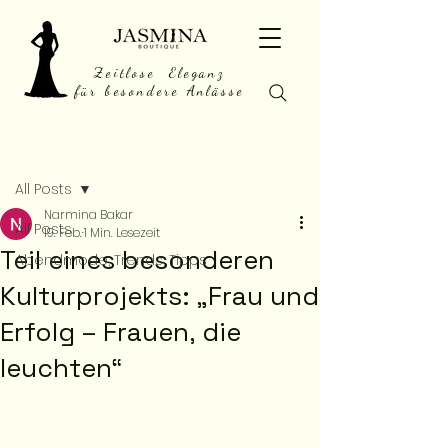
Zeitlose Eleganz
für besondere Anlässe
Beitrag
All Posts
Narmina Bakar
All Posts
19. Feb.
1 Min. Lesezeit
Teil eines besonderen
Abendmode, Trends, Tipps
Kulturprojekts: „Frau und
Erfolg – Frauen, die
leuchten“