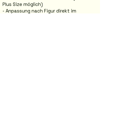
Plus Size möglich)
- Anpassung nach Figur direkt im
Geschäft verfügbar
- Große Auswahl: über 200 Modelle in
unserem Boutique-Shop
Anprobe in Graz
Jasmina Boutique – Abendmode in Graz
Annenstraße 26, 8020 Graz
Komm vorbei und probiere dein
Traumkleid direkt im Shop an.
Wir beraten dich persönlich und finden
die perfekte Größe für dich.
KONTAKTIEREN SIE UNS