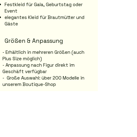
Festkleid für Gala, Geburtstag oder
Event
elegantes Kleid für Brautmütter und
Gäste
Größen & Anpassung
- Erhältlich in mehreren Größen (auch
Plus Size möglich)
- Anpassung nach Figur direkt im
Geschäft verfügbar
- Große Auswahl: über 200 Modelle in
unserem Boutique-Shop
Anprobe in Graz
Jasmina Boutique – Abendmode in Graz
Annenstraße 26, 8020 Graz
Komm vorbei und probiere dein
Traumkleid direkt im Shop an.