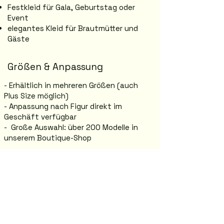
Festkleid für Gala, Geburtstag oder
Event
elegantes Kleid für Brautmütter und
Gäste
Größen & Anpassung
- Erhältlich in mehreren Größen (auch
Plus Size möglich)
- Anpassung nach Figur direkt im
Geschäft verfügbar
- Große Auswahl: über 200 Modelle in
unserem Boutique-Shop
Anprobe in Graz
Jasmina Boutique – Abendmode in Graz
Annenstraße 26, 8020 Graz
Komm vorbei und probiere dein
Traumkleid direkt im Shop an.