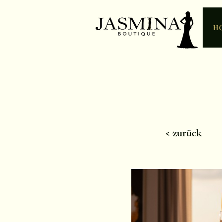
H
< zurück