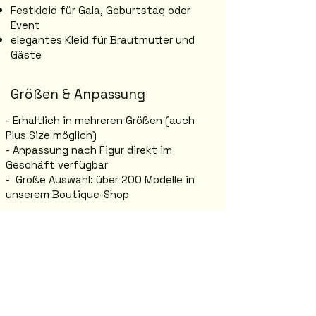
Festkleid für Gala, Geburtstag oder
Event
elegantes Kleid für Brautmütter und
Gäste
Größen & Anpassung
- Erhältlich in mehreren Größen (auch
Plus Size möglich)
- Anpassung nach Figur direkt im
Geschäft verfügbar
- Große Auswahl: über 200 Modelle in
unserem Boutique-Shop
Anprobe in Graz
Jasmina Boutique – Abendmode in Graz
Annenstraße 26, 8020 Graz
Komm vorbei und probiere dein
Traumkleid direkt im Shop an.