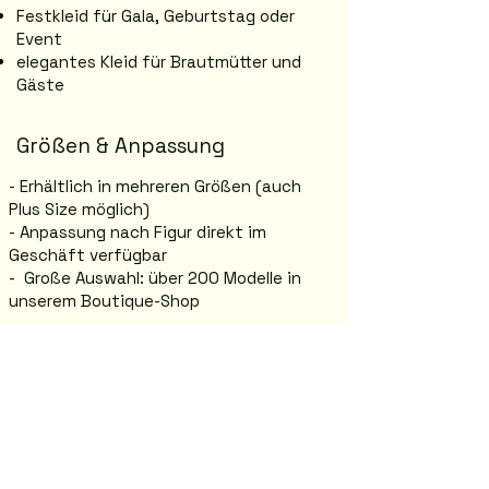
Festkleid für Gala, Geburtstag oder
Event
elegantes Kleid für Brautmütter und
Gäste
Größen & Anpassung
- Erhältlich in mehreren Größen (auch
Plus Size möglich)
- Anpassung nach Figur direkt im
Geschäft verfügbar
- Große Auswahl: über 200 Modelle in
unserem Boutique-Shop
Anprobe in Graz
Jasmina Boutique – Abendmode in Graz
Annenstraße 26, 8020 Graz
Komm vorbei und probiere dein
Traumkleid direkt im Shop an.