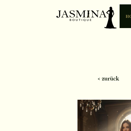
H
< zurück