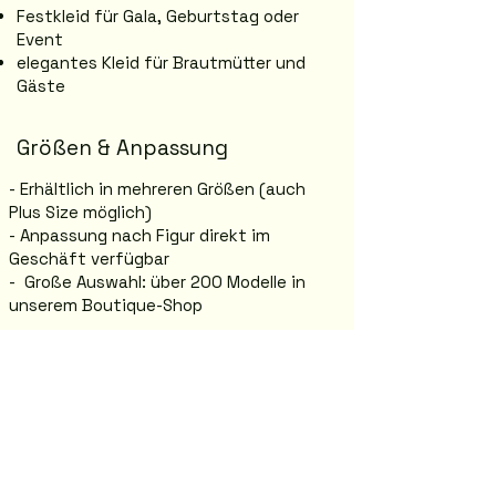
Festkleid für Gala, Geburtstag oder
Event
elegantes Kleid für Brautmütter und
Gäste
Größen & Anpassung
- Erhältlich in mehreren Größen (auch
Plus Size möglich)
- Anpassung nach Figur direkt im
Geschäft verfügbar
- Große Auswahl: über 200 Modelle in
unserem Boutique-Shop
Anprobe in Graz
Jasmina Boutique – Abendmode in Graz
Annenstraße 26, 8020 Graz
Komm vorbei und probiere dein
Traumkleid direkt im Shop an.