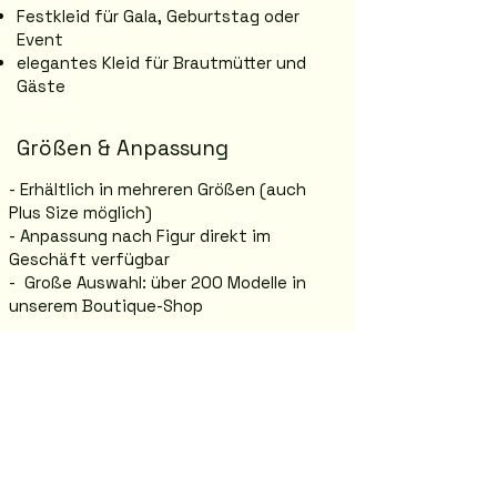
Festkleid für Gala, Geburtstag oder
Event
elegantes Kleid für Brautmütter und
Gäste
Größen & Anpassung
- Erhältlich in mehreren Größen (auch
Plus Size möglich)
- Anpassung nach Figur direkt im
Geschäft verfügbar
- Große Auswahl: über 200 Modelle in
unserem Boutique-Shop
Anprobe in Graz
Jasmina Boutique – Abendmode in Graz
Annenstraße 26, 8020 Graz
Komm vorbei und probiere dein
Traumkleid direkt im Shop an.